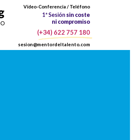
Vídeo-Conferencia / Teléfono
g
Coach Psicóloga Profesion
1ª Sesión
sin coste
jo
ni compromiso
(+34) 622 757 180
sesion@mentordeltalento.com