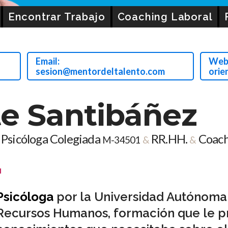
Encontrar Trabajo
Coaching Laboral
Email:
Web
sesion@mentordeltalento.com
orie
e Santibáñez
Psicóloga Colegiada
RR.HH.
Coac
M-34501
&
&
Psicóloga
por la Universidad Autónoma 
Recursos Humanos, formación que le p