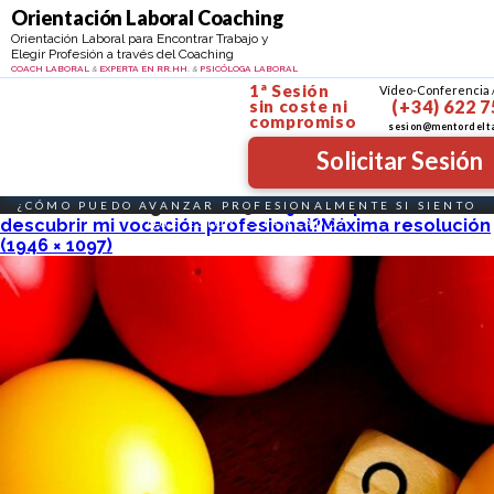
Ir al contenido
Orientacion personal y profesional
Orientación Laboral Coaching
Coach Psicóloga Profe
Orientación Laboral para Encontrar Trabajo y
Elegir Profesión a través del Coaching
MAYTE SANTIBÁÑEZ
COACH LABORAL
EXPERTA EN RR.HH.
PSICÓLOGA LABORAL
&
&
1ª Sesión
Vídeo-Conferencia 
sin coste
ni
(+34) 622 7
compromiso
sesion@mentordelt
Solicitar Sesión
Publicado el
11 agosto, 2025
en
¿Cómo puedo
¿CÓMO PUEDO AVANZAR PROFESIONALMENTE SI SIENTO
descubrir mi vocación profesional?
Máxima resolución
QUE ESTOY ESTANCADO?
(1946 × 1097)