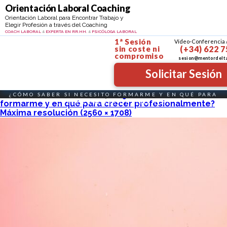
Ir al contenido
Orientacion personal y profesional
Orientación Laboral Coaching
Coach Psicóloga Profe
Orientación Laboral para Encontrar Trabajo y
Elegir Profesión a través del Coaching
MAYTE SANTIBÁÑEZ
COACH LABORAL
EXPERTA EN RR.HH.
PSICÓLOGA LABORAL
&
&
1ª Sesión
Vídeo-Conferencia 
sin coste
ni
(+34) 622 7
compromiso
sesion@mentordelt
Solicitar Sesión
Publicado el
26 abril, 2024
en
¿Cómo saber si necesito
¿CÓMO SABER SI NECESITO FORMARME Y EN QUÉ PARA
formarme y en qué para crecer profesionalmente?
CRECER PROFESIONALMENTE?
Máxima resolución (2560 × 1708)