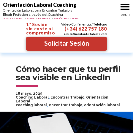
Ir al contenido
Orientacion personal y profesional
Orientación Laboral Coaching
Coach Psicóloga Profe
Orientación Laboral para Encontrar Trabajo y
Elegir Profesión a través del Coaching
MENÚ
MAYTE SANTIBÁÑEZ
COACH LABORAL
EXPERTA EN RR.HH.
PSICÓLOGA LABORAL
&
&
1ª Sesión
Vídeo-Conferencia / Teléfono
sin coste
ni
(+34) 622 757 180
compromiso
sesion@mentordeltalento.com
Solicitar Sesión
Cómo hacer que tu perfil
sea visible en LinkedIn
18 mayo, 2025
Coaching Laboral
,
Encontrar Trabajo
,
Orientación
Laboral
coaching laboral
,
encontrar trabajo
,
orientación laboral