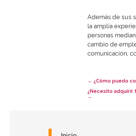
Además de sus se
la amplia experi
personas median
cambio de empleo…
comunicación, con
←
¿Cómo puedo cono
¿Necesito adquirir 
→
Inicio