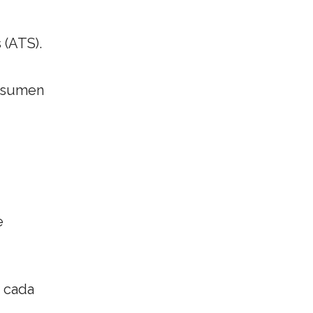
 (ATS).
resumen
e
e cada