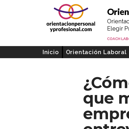
Orientacion personal y profesional
Orien
Orientac
Elegir P
MAYTE SAN
COACH LA
Ir al contenido
Inicio
Orientación Laboral
¿Cóm
que m
empre