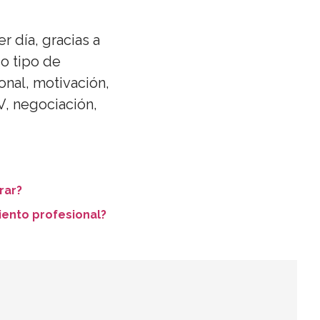
 día, gracias a
o tipo de
onal, motivación,
V, negociación,
rar?
iento profesional?