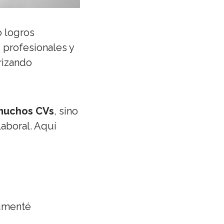
o logros
 profesionales y
rizando
 muchos CVs
, sino
laboral. Aquí
aumenté