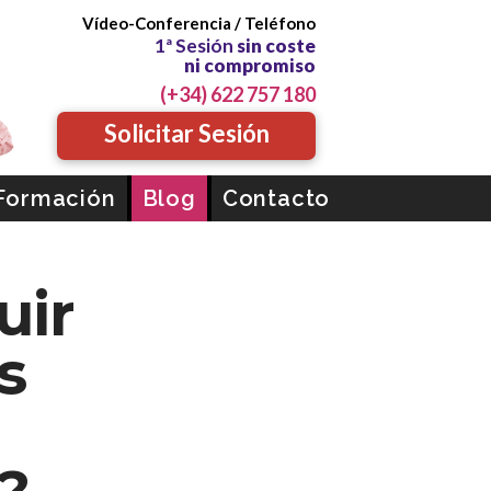
Vídeo-Conferencia / Teléfono
cóloga Profesional Mayte Santib
1ª Sesión
sin coste
ni compromiso
(+34) 622 757 180
Solicitar Sesión
Formación
Blog
Contacto
uir
s