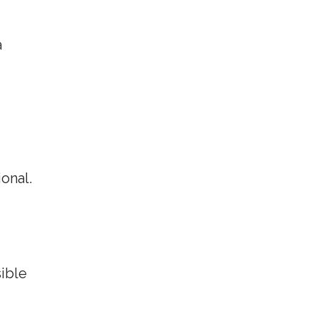
a
onal.
sible