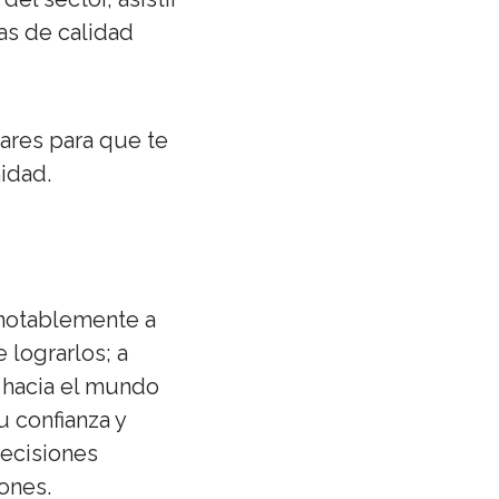
as de calidad
lares para que te
idad.
notablemente a
 lograrlos; a
a hacia el mundo
u confianza y
decisiones
ones.