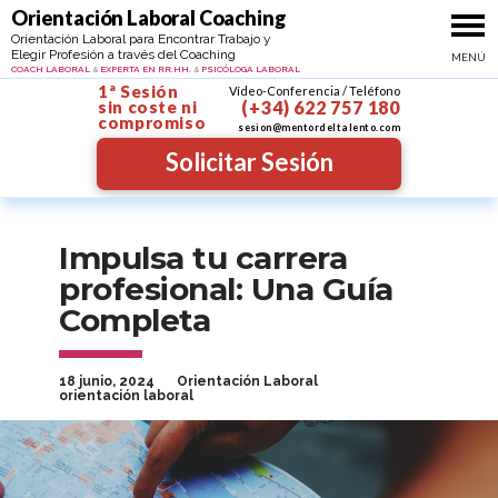
Ir al contenido
Orientacion personal y profesional
Orientación Laboral Coaching
Coach Psicóloga Profe
Orientación Laboral para Encontrar Trabajo y
Elegir Profesión a través del Coaching
MENÚ
MAYTE SANTIBÁÑEZ
COACH LABORAL
EXPERTA EN RR.HH.
PSICÓLOGA LABORAL
&
&
1ª Sesión
Vídeo-Conferencia / Teléfono
sin coste
ni
(+34) 622 757 180
compromiso
sesion@mentordeltalento.com
Solicitar Sesión
Impulsa tu carrera
profesional: Una Guía
Completa
18 junio, 2024
Orientación Laboral
orientación laboral