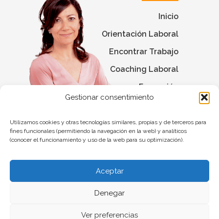
Inicio
Orientación Laboral
Encontrar Trabajo
Coaching Laboral
Formación
Gestionar consentimiento
Blog
Contacto
Utilizamos cookies y otras tecnologías similares, propias y de terceros para
fines funcionales (permitiendo la navegación en la web) y analíticos
(conocer el funcionamiento y uso de la web para su optimización).
Mayte Santibáñez
- ORIENTACION PERSONAL Y PROFESIONAL 2026 -
Aviso
Legal
-
Política de Privacidad
-
Política de Cookies
Aceptar
Denegar
Ver preferencias