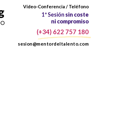
Vídeo-Conferencia / Teléfono
g
Coach Psicóloga Profesion
1ª Sesión
sin coste
jo
ni compromiso
(+34) 622 757 180
sesion@mentordeltalento.com
zo para