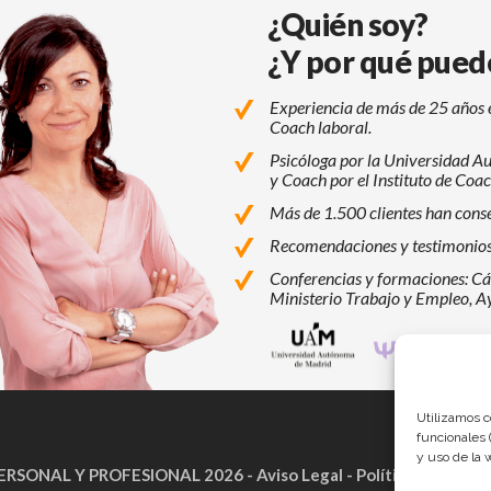
¿Quién soy?
¿Y por qué pued
Experiencia de más de 25 años
Coach laboral.
Psicóloga por la Universidad 
y Coach por el Instituto de Coa
Más de 1.500 clientes han conse
Recomendaciones y testimonios 
Conferencias y formaciones: C
Ministerio Trabajo y Empleo, A
Universidad Autónoma d
Facultad de 
P
Utilizamos c
funcionales 
y uso de la 
ERSONAL Y PROFESIONAL 2026 -
Aviso Legal
-
Política de