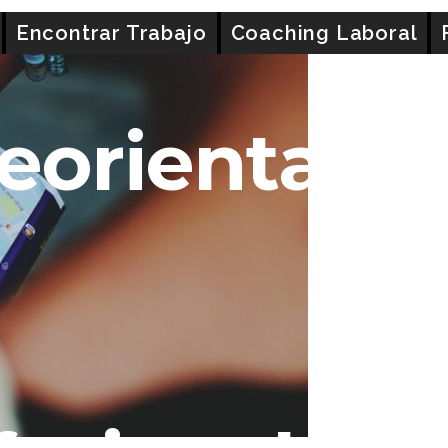
rofesional: Una Guía Completa
Máxima resolución (960 ×
Encontrar Trabajo
Coaching Laboral
reorientarm