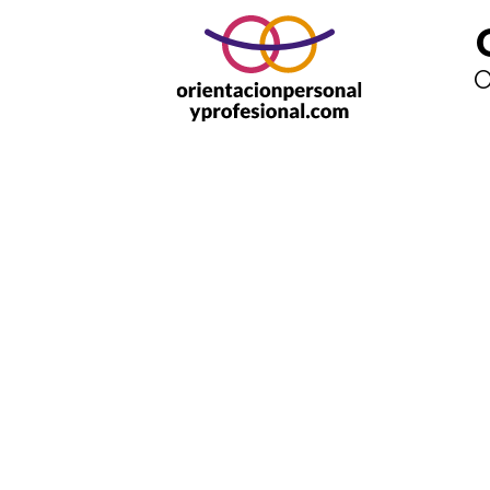
Orientacion personal y profesional
O
¿Por d