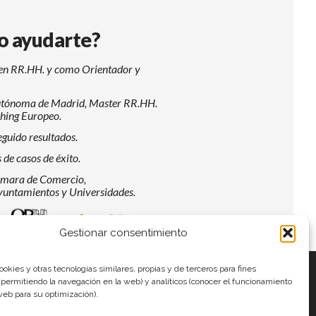
o ayudarte?
 en RR.HH. y como Orientador y
Autónoma de Madrid, Master RR.HH.
ching Europeo.
guido resultados.
de casos de éxito.
ámara de Comercio,
yuntamientos y Universidades.
e Madrid
Psicología - Universidad Autónoma de Madrid
rogramas de Máster, Experto y Especialista: Experto 
Instituto Europeo de Coaching
Gestionar consentimiento
ookies y otras tecnologías similares, propias y de terceros para fines
(permitiendo la navegación en la web) y analíticos (conocer el funcionamiento
web para su optimización).