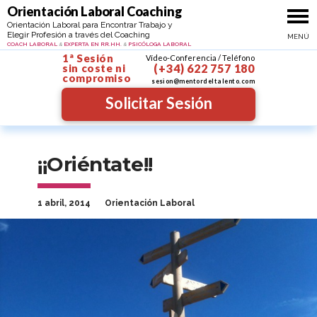
Ir al contenido
Orientacion personal y profesional
Orientación Laboral Coaching
Coach Psicóloga Profe
Orientación Laboral para Encontrar Trabajo y
Elegir Profesión a través del Coaching
MENÚ
MAYTE SANTIBÁÑEZ
COACH LABORAL
EXPERTA EN RR.HH.
PSICÓLOGA LABORAL
&
&
1ª Sesión
Vídeo-Conferencia / Teléfono
sin coste
ni
(+34) 622 757 180
compromiso
sesion@mentordeltalento.com
Solicitar Sesión
¡¡Oriéntate!!
1 abril, 2014
Orientación Laboral