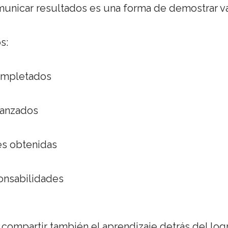
unicar resultados es una forma de demostrar va
s:
ompletados
canzados
es obtenidas
onsabilidades
compartir también el aprendizaje detrás del log