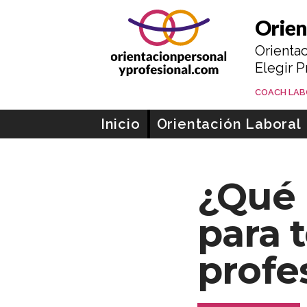
Orientacion personal y profesional
Orien
Orientac
Elegir P
MAYTE SAN
COACH LA
Ir al contenido
Inicio
Orientación Laboral
¿Qué 
para t
profe