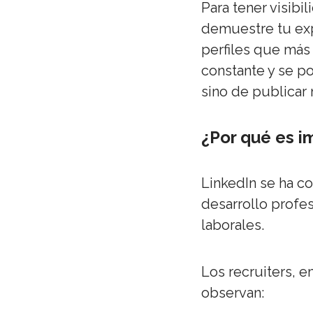
Para tener visib
demuestre tu exp
perfiles que más
constante y se po
sino de publicar 
¿Por qué es i
LinkedIn se ha c
desarrollo profe
laborales.
Los recruiters, e
observan: