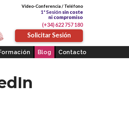
Vídeo-Conferencia / Teléfono
cóloga Profesional Mayte Santib
1ª Sesión
sin coste
ni compromiso
(+34) 622 757 180
Solicitar Sesión
Formación
Blog
Contacto
edIn