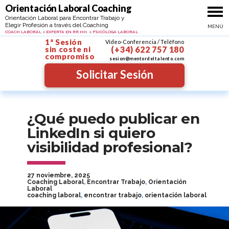
Ir al contenido
Orientacion personal y profesional
Orientación Laboral Coaching
Coach Psicóloga Profe
Orientación Laboral para Encontrar Trabajo y
Elegir Profesión a través del Coaching
MENÚ
MAYTE SANTIBÁÑEZ
COACH LABORAL
EXPERTA EN RR.HH.
PSICÓLOGA LABORAL
&
&
1ª Sesión
Vídeo-Conferencia / Teléfono
sin coste
ni
(+34) 622 757 180
compromiso
sesion@mentordeltalento.com
Solicitar Sesión
¿Qué puedo publicar en
LinkedIn si quiero
visibilidad profesional?
27 noviembre, 2025
Coaching Laboral
,
Encontrar Trabajo
,
Orientación
Laboral
coaching laboral
,
encontrar trabajo
,
orientación laboral